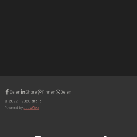
Delen
Share
Pinnen
Delen
© 2022 - 2026 argilo
Powered by
JouwWeb