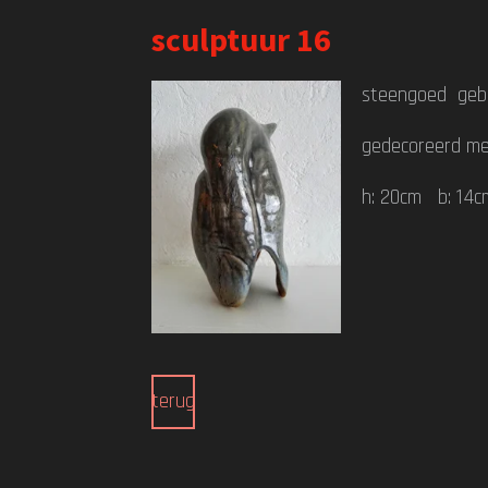
sculptuur 16
steengoed geb
gedecoreerd me
h: 20cm b: 14c
terug