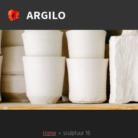
Ga
ARGILO
direct
naar
de
hoofdinhoud
Home
»
sculptuur 16