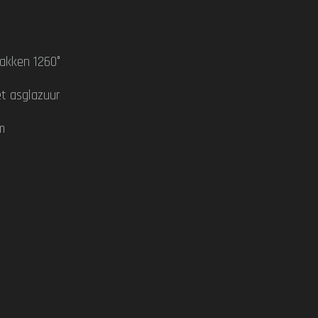
akken 1260°
t asglazuur
m