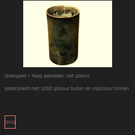
steengoed = hoog gebakken, niet poreus
gedecoreerd met SOGO glazuur buiten en asglazuur binnen
terug